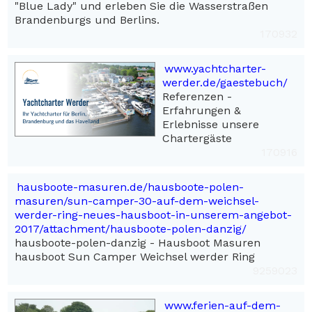
"Blue Lady" und erleben Sie die Wasserstraßen
Brandenburgs und Berlins.
170932
www.yachtcharter-
werder.de/gaestebuch/
Referenzen -
Erfahrungen &
Erlebnisse unsere
Chartergäste
170916
hausboote-masuren.de/hausboote-polen-
masuren/sun-camper-30-auf-dem-weichsel-
werder-ring-neues-hausboot-in-unserem-angebot-
2017/attachment/hausboote-polen-danzig/
hausboote-polen-danzig - Hausboot Masuren
hausboot Sun Camper Weichsel werder Ring
9259023
www.ferien-auf-dem-