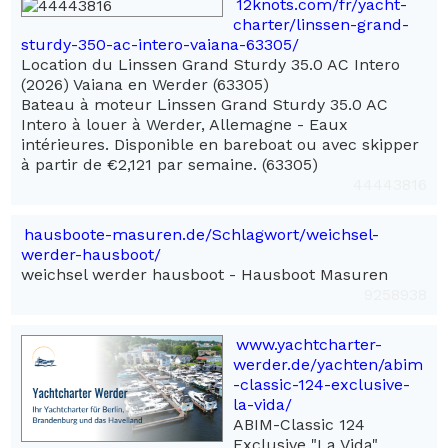
12knots.com/fr/yacht-
charter/linssen-grand-
sturdy-350-ac-intero-vaiana-63305/
Location du Linssen Grand Sturdy 35.0 AC Intero
(2026) Vaiana en Werder (63305)
Bateau à moteur Linssen Grand Sturdy 35.0 AC
Intero à louer à Werder, Allemagne - Eaux
intérieures. Disponible en bareboat ou avec skipper
à partir de €2,121 par semaine. (63305)
44443816
hausboote-masuren.de/Schlagwort/weichsel-
werder-hausboot/
weichsel werder hausboot - Hausboot Masuren
9258938
www.yachtcharter-
werder.de/yachten/abim
-classic-124-exclusive-
la-vida/
ABIM-Classic 124
Exclusive "La Vida"