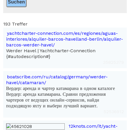
193 Treffer
yachtcharter-connection.com/es/regiones/aguas-
interiores/alquiler-barcos-havelland-berlin/alquiler-
barcos-werder-havel/
Werder Havel | Yachtcharter-Connection
{#autodescription#}
35825379
boatscribe.com/ru/catalog/germany/werder-
havel/catamaran/
Вердер: аренда и чартер катамарана в одном каталоге
Вердер: аренда катамарана. Сравни предложения
чартеров от ведущих онлайн-сервисов, найди
подходящую яхту и выбери лучший вариант.
52536912
12knots.com/it/yacht-