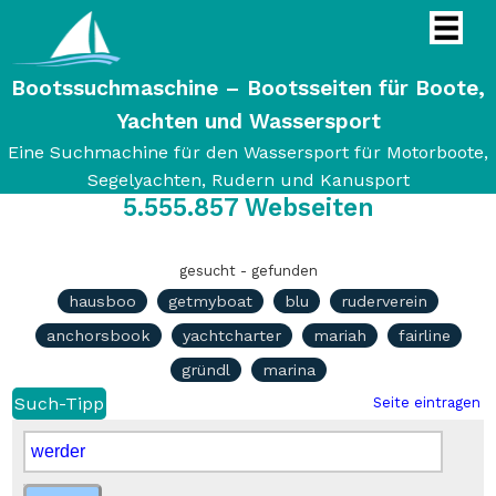
Bootssuchmaschine – Bootsseiten für Boote,
Yachten und Wassersport
Eine Suchmachine für den Wassersport für Motorboote,
Segelyachten, Rudern und Kanusport
5.555.857
Webseiten
gesucht - gefunden
hausboo
getmyboat
blu
ruderverein
anchorsbook
yachtcharter
mariah
fairline
gründl
marina
Such-Tipp
Seite eintragen