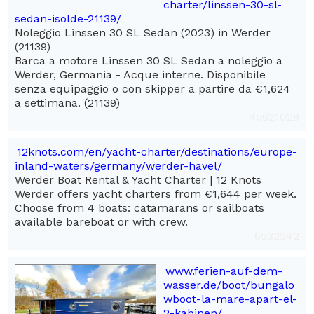
charter/linssen-30-sl-
sedan-isolde-21139/
Noleggio Linssen 30 SL Sedan (2023) in Werder
(21139)
Barca a motore Linssen 30 SL Sedan a noleggio a
Werder, Germania - Acque interne. Disponibile
senza equipaggio o con skipper a partire da €1,624
a settimana. (21139)
45621028
12knots.com/en/yacht-charter/destinations/europe-
inland-waters/germany/werder-havel/
Werder Boat Rental & Yacht Charter | 12 Knots
Werder offers yacht charters from €1,644 per week.
Choose from 4 boats: catamarans or sailboats
available bareboat or with crew.
6532542
www.ferien-auf-dem-
wasser.de/boot/bungalo
wboot-la-mare-apart-el-
2-kabinen/