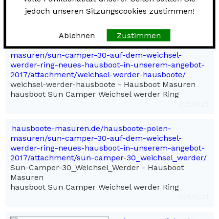
für Charter und Bootsvermietung. Vergleichen Sie
jedoch unseren Sitzungscookies zustimmen!
Angebote verschiedener Anbieter auf einer Seite.
52703768
Ablehnen
Zustimmen
hausboote-masuren.de/hausboote-polen-
masuren/sun-camper-30-auf-dem-weichsel-
werder-ring-neues-hausboot-in-unserem-angebot-
2017/attachment/weichsel-werder-hausboote/
weichsel-werder-hausboote - Hausboot Masuren
hausboot Sun Camper Weichsel werder Ring
9259021
hausboote-masuren.de/hausboote-polen-
masuren/sun-camper-30-auf-dem-weichsel-
werder-ring-neues-hausboot-in-unserem-angebot-
2017/attachment/sun-camper-30_weichsel_werder/
Sun-Camper-30_Weichsel_Werder - Hausboot
Masuren
hausboot Sun Camper Weichsel werder Ring
9259031