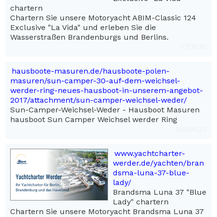
chartern
Chartern Sie unsere Motoryacht ABIM-Classic 124
Exclusive "La Vida" und erleben Sie die
Wasserstraßen Brandenburgs und Berlins.
170935
hausboote-masuren.de/hausboote-polen-
masuren/sun-camper-30-auf-dem-weichsel-
werder-ring-neues-hausboot-in-unserem-angebot-
2017/attachment/sun-camper-weichsel-weder/
Sun-Camper-Weichsel-Weder - Hausboot Masuren
hausboot Sun Camper Weichsel werder Ring
9259032
www.yachtcharter-
werder.de/yachten/bran
dsma-luna-37-blue-
lady/
Brandsma Luna 37 "Blue
Lady" chartern
Chartern Sie unsere Motoryacht Brandsma Luna 37