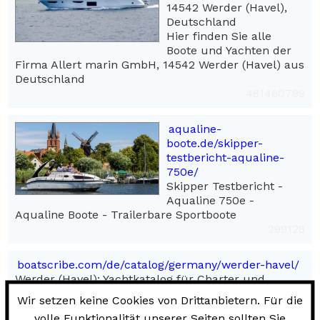
14542 Werder (Havel),
Deutschland
Hier finden Sie alle
Boote und Yachten der
Firma Allert marin GmbH, 14542 Werder (Havel) aus
Deutschland
481460799
aqualine-
boote.de/skipper-
testbericht-aqualine-
750e/
Skipper Testbericht -
Aqualine 750e -
Aqualine Boote - Trailerbare Sportboote
299128
boatscribe.com/de/catalog/germany/werder-havel/
Werder (Havel): Yachtkatalog für Charter und
Mieten
Wir setzen keine Cookies von Drittanbietern. Für die
Werder (Havel): Yachtkatalog mit aktuellen Preisen
volle Funktionalität unserer Seiten sollten Sie