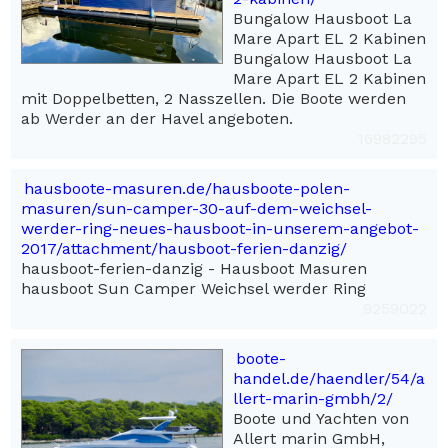
Bungalow Hausboot La
Mare Apart EL 2 Kabinen
Bungalow Hausboot La
Mare Apart EL 2 Kabinen
mit Doppelbetten, 2 Nasszellen. Die Boote werden
ab Werder an der Havel angeboten.
16982295
hausboote-masuren.de/hausboote-polen-
masuren/sun-camper-30-auf-dem-weichsel-
werder-ring-neues-hausboot-in-unserem-angebot-
2017/attachment/hausboot-ferien-danzig/
hausboot-ferien-danzig - Hausboot Masuren
hausboot Sun Camper Weichsel werder Ring
9259022
boote-
handel.de/haendler/54/a
llert-marin-gmbh/2/
Boote und Yachten von
Allert marin GmbH,