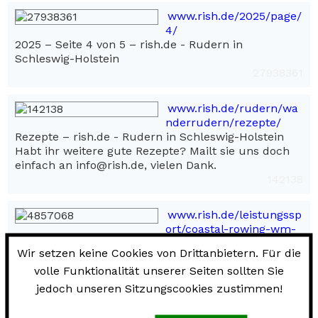
www.rish.de/2025/page/
4/
2025 – Seite 4 von 5 – rish.de - Rudern in
Schleswig-Holstein
27938361
www.rish.de/rudern/wa
nderrudern/rezepte/
Rezepte – rish.de - Rudern in Schleswig-Holstein
Habt ihr weitere gute Rezepte? Mailt sie uns doch
einfach an info@rish.de, vielen Dank.
142138
www.rish.de/leistungssp
ort/coastal-rowing-wm-
2018-vorlaeufe/
Wir setzen keine Cookies von Drittanbietern. Für die
Coastal Rowing WM: Vorläufe – rish.de - Rudern in
volle Funktionalität unserer Seiten sollten Sie
Schleswig-Holstein
Rudern in Schleswig-Holstein: Ruderverband
jedoch unseren Sitzungscookies zustimmen!
Schleswig-Holstein und Schleswig-Holsteinische
Ruderjugend