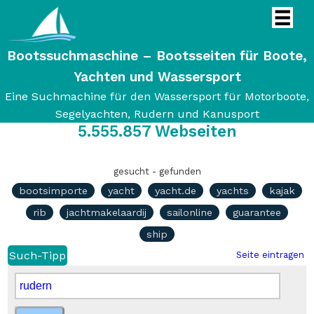
Bootssuchmaschine – Bootsseiten für Boote,
Yachten und Wassersport
Eine Suchmachine für den Wassersport für Motorboote,
Segelyachten, Rudern und Kanusport
5.555.857
Webseiten
gesucht - gefunden
bootsimporte
yacht
yacht.de
yachts
kajak
rib
jachtmakelaardij
sailonline
guarantee
ship
Such-Tipp
Seite eintragen